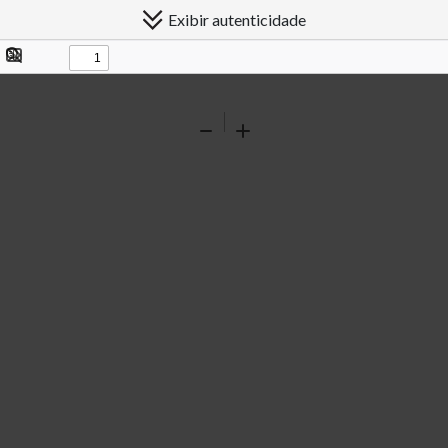
Exibir autenticidade
Exibir/ocultar
Procurar
painel
Ferramentas
Reduzir
Ampliar