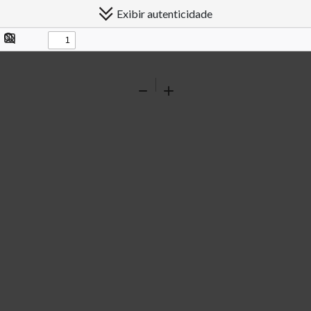
Exibir autenticidade
Exibir/ocultar
Procurar
painel
Ferramentas
Reduzir
Ampliar