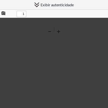
Exibir autenticidade
Exibir/ocultar
Procurar
painel
Ferramentas
Reduzir
Ampliar