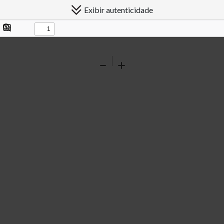
Exibir autenticidade
Exibir/ocultar
Procurar
painel
Ferramentas
Reduzir
Ampliar