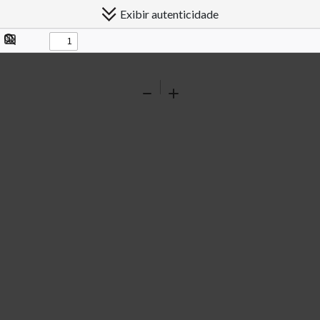
Exibir autenticidade
Exibir/ocultar
Procurar
painel
Ferramentas
Reduzir
Ampliar