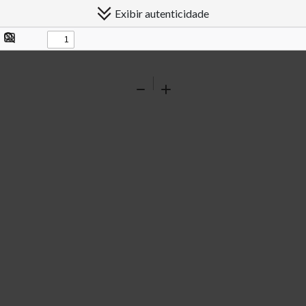
Exibir autenticidade
Exibir/ocultar
Procurar
painel
Ferramentas
Reduzir
Ampliar