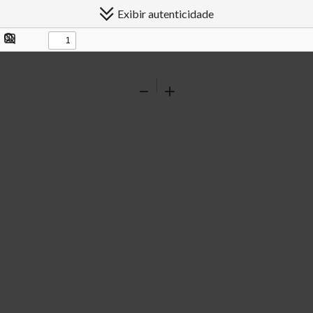
Exibir autenticidade
Exibir/ocultar
Procurar
painel
Ferramentas
Reduzir
Ampliar