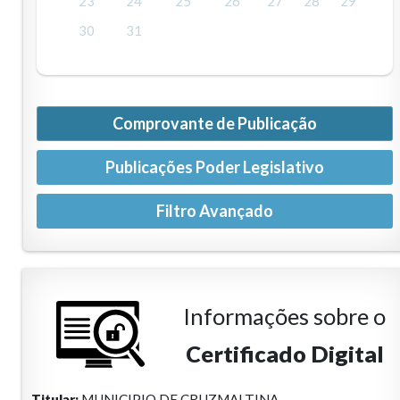
23
24
25
26
27
28
29
30
31
Comprovante de Publicação
Publicações Poder Legislativo
Informações sobre o
Certificado Digital
Titular:
MUNICIPIO DE CRUZMALTINA