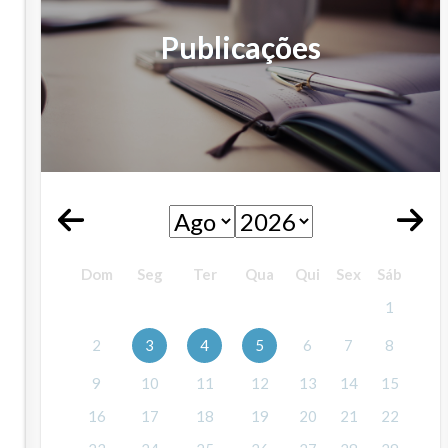
Publicações
Dom
Seg
Ter
Qua
Qui
Sex
Sáb
1
2
3
4
5
6
7
8
9
10
11
12
13
14
15
16
17
18
19
20
21
22