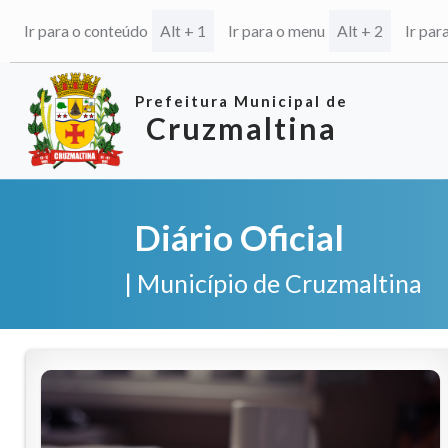
Ir para o conteúdo
Alt + 1
Ir para o menu
Alt + 2
Ir par
Prefeitura Municipal de
Cruzmaltina
Diário Oficial
| Município de Cruzmaltina