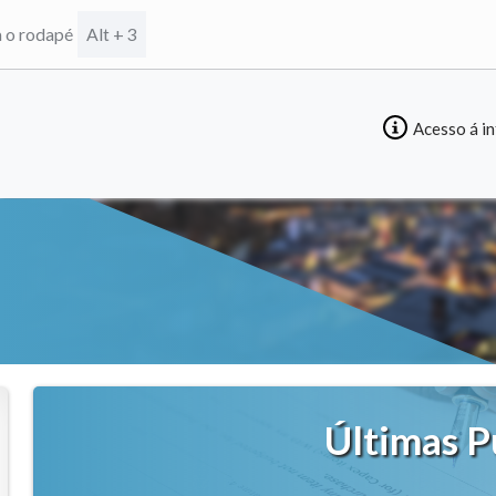
a o rodapé
Alt + 3
Acesso á i
Últimas P