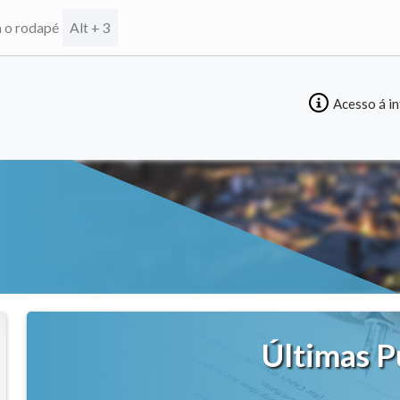
a o rodapé
Alt + 3
Acesso á i
Últimas P