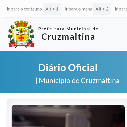
Ir para o conteúdo
Alt + 1
Ir para o menu
Alt + 2
Ir par
Prefeitura Municipal de
Cruzmaltina
Diário Oficial
| Município de Cruzmaltina