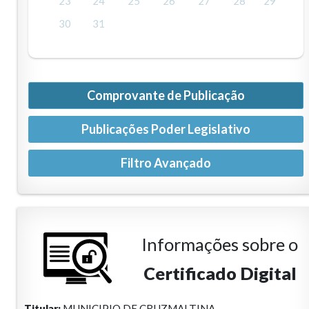
23
24
25
26
27
28
29
30
31
Comprovante de Publicação
Publicações Poder Legislativo
Informações sobre o
Certificado Digital
Titular:
MUNICIPIO DE CRUZMALTINA