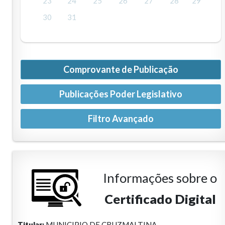
23
24
25
26
27
28
29
30
31
Comprovante de Publicação
Publicações Poder Legislativo
Informações sobre o
Certificado Digital
Titular:
MUNICIPIO DE CRUZMALTINA