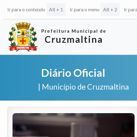
Ir para o conteúdo
Alt + 1
Ir para o menu
Alt + 2
Ir par
Prefeitura Municipal de
Cruzmaltina
Diário Oficial
| Município de Cruzmaltina