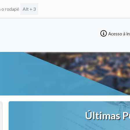
a o rodapé
Alt + 3
Acesso á i
Últimas P