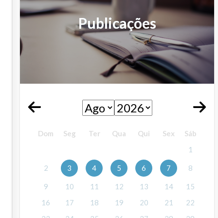
Publicações
Dom
Seg
Ter
Qua
Qui
Sex
Sáb
1
2
3
4
5
6
7
8
9
10
11
12
13
14
15
16
17
18
19
20
21
22