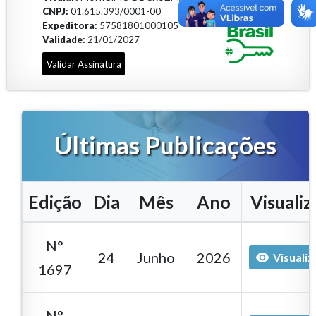
CNPJ:
01.615.393/0001-00
Expeditora:
57581801000105
Validade:
21/01/2027
Validar Assinatura
Últimas Publicações
Edição
Dia
Mês
Ano
Visualiz
N°
24
Junho
2026
Visualiz
1697
N°