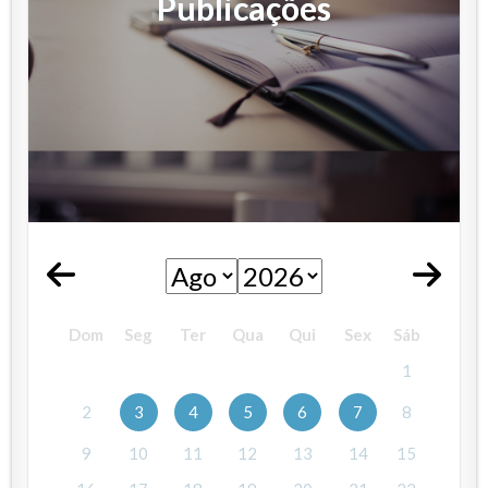
Publicações
Dom
Seg
Ter
Qua
Qui
Sex
Sáb
1
2
3
4
5
6
7
8
9
10
11
12
13
14
15