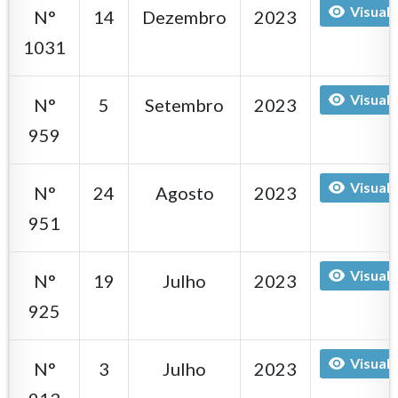
Visuali
N°
14
Dezembro
2023
1031
Visuali
N°
5
Setembro
2023
959
Visuali
N°
24
Agosto
2023
951
Visuali
N°
19
Julho
2023
925
Visuali
N°
3
Julho
2023