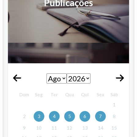
Publicações
Dom
Seg
Ter
Qua
Qui
Sex
Sáb
1
2
3
4
5
6
7
8
9
10
11
12
13
14
15