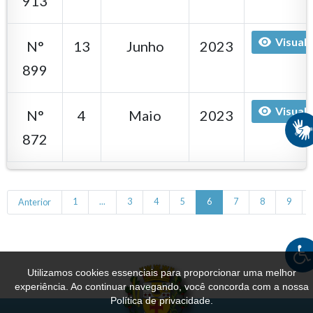
913
Visuali
N°
13
Junho
2023
899
Visuali
N°
4
Maio
2023
872
Anterior
1
...
3
4
5
6
7
8
9
Utilizamos cookies essenciais para proporcionar uma melhor
experiência. Ao continuar navegando, você concorda com a nossa
Política de privacidade.