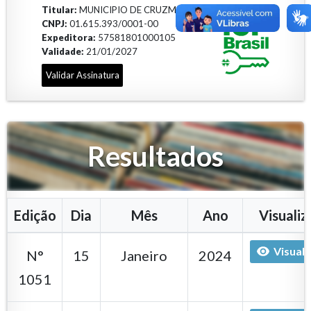
Titular:
MUNICIPIO DE CRUZMALTINA
CNPJ:
01.615.393/0001-00
Expeditora:
57581801000105
Validade:
21/01/2027
Validar Assinatura
Resultados
Edição
Dia
Mês
Ano
Visualiz
Visuali
N°
15
Janeiro
2024
1051