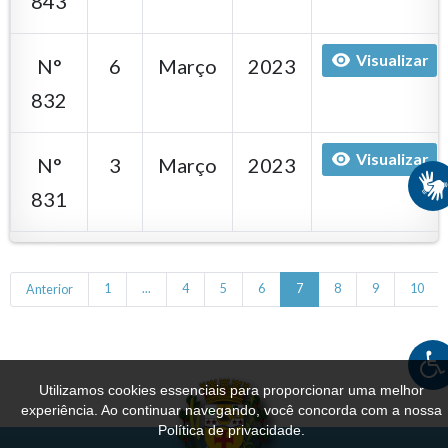
843
Visualizar
N°
6
Março
2023
832
Visualizar
N°
3
Março
2023
831
Anterior
1
...
4
5
6
7
8
9
10
Utilizamos cookies essenciais para proporcionar uma melhor
experiência. Ao continuar navegando, você concorda com a nossa
Política de privacidade.