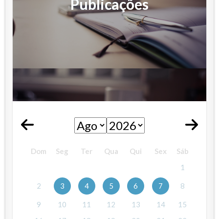
Publicações
Dom
Seg
Ter
Qua
Qui
Sex
Sáb
1
2
3
4
5
6
7
8
9
10
11
12
13
14
15