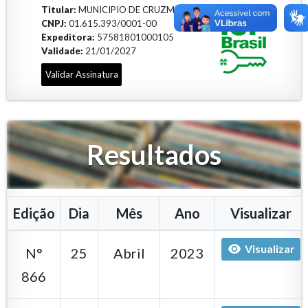
Titular:
MUNICIPIO DE CRUZMALTINA
CNPJ:
01.615.393/0001-00
Expeditora:
57581801000105
Validade:
21/01/2027
Validar Assinatura
Resultados
Edição
Dia
Mês
Ano
Visualizar
Visualizar
N°
25
Abril
2023
866