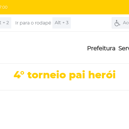
7:00
t + 2
Alt + 3
Ir para o rodapé
Ac
Prefeitura
Ser
4° torneio pai herói