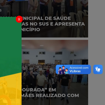
6
NCIA MUNICIPAL DE SAÚDE
x
MELHORIAS NO SUS E APRESENTA
 NO MUNICÍPIO
6
“NOITE DOURADA” EM
EM ÀS MÃES REALIZADO COM
O