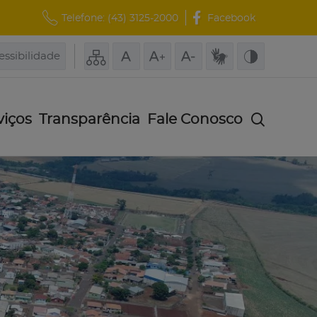
Telefone:
(43) 3125-2000
Facebook
essibilidade
viços
Transparência
Fale Conosco