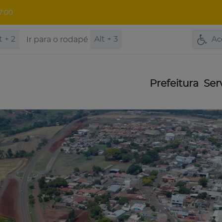
7:00
t + 2
Alt + 3
Ir para o rodapé
Ac
Prefeitura
Ser