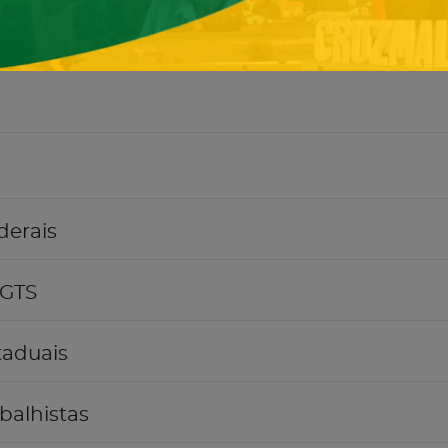
derais
FGTS
taduais
balhistas