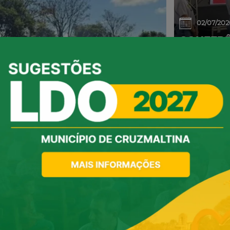
02/07/202
CONFERÊ
DEBATE 
AVANÇOS
06/05/202
RAIU GRANDE
EVENTO 
HOMENAG
SUCESS