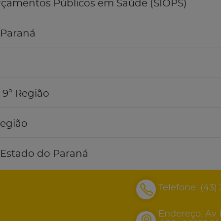
rçamentos Públicos em Saúde (SIOPS)
 Paraná
 9ª Região
Região
o Estado do Paraná
Telefone:
(43)
Endereço: Av 