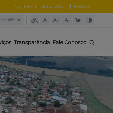
Telefone:
(43) 3125-2000
Facebook
essibilidade
viços
Transparência
Fale Conosco