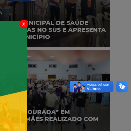
6
NCIA MUNICIPAL DE SAÚDE
x
MELHORIAS NO SUS E APRESENTA
 NO MUNICÍPIO
6
“NOITE DOURADA” EM
EM ÀS MÃES REALIZADO COM
O