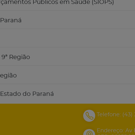
rçamentos Públicos em Saúde (SIOPS)
 Paraná
 9ª Região
Região
o Estado do Paraná
Telefone:
(43)
Endereço: Av 