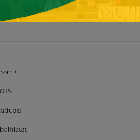
derais
FGTS
taduais
balhistas