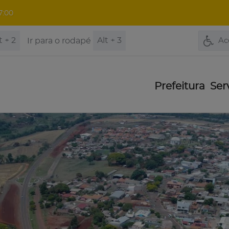
7:00
t + 2
Alt + 3
Ir para o rodapé
Ac
Prefeitura
Ser