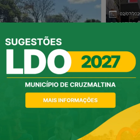
02/07/202
CONFERÊ
DEBATE 
AVANÇOS
06/05/202
RAIU GRANDE
EVENTO 
HOMENAG
SUCESS