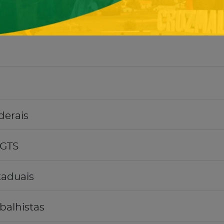
derais
FGTS
taduais
balhistas