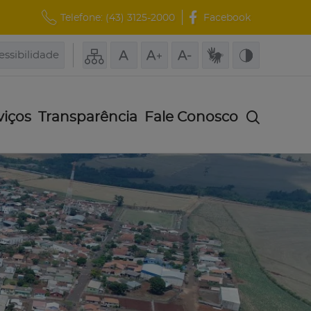
Telefone:
(43) 3125-2000
Facebook
essibilidade
viços
Transparência
Fale Conosco