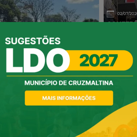
02/07/202
CONFERÊ
DEBATE 
AVANÇOS
06/05/202
RAIU GRANDE
EVENTO 
HOMENAG
SUCESS