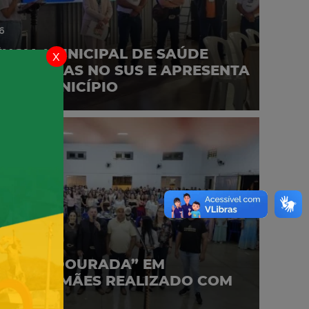
6
NCIA MUNICIPAL DE SAÚDE
x
MELHORIAS NO SUS E APRESENTA
 NO MUNICÍPIO
6
“NOITE DOURADA” EM
EM ÀS MÃES REALIZADO COM
O