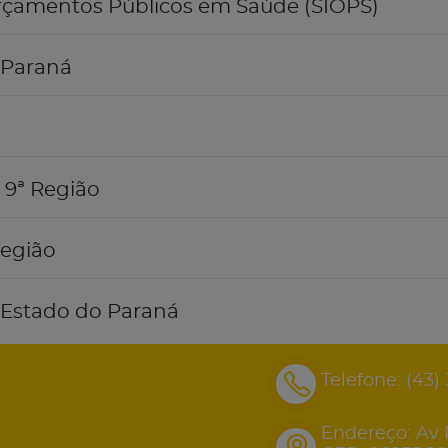
rçamentos Públicos em Saúde (SIOPS)
 Paraná
 9ª Região
Região
o Estado do Paraná
Telefone:
(43)
Endereço: Av 