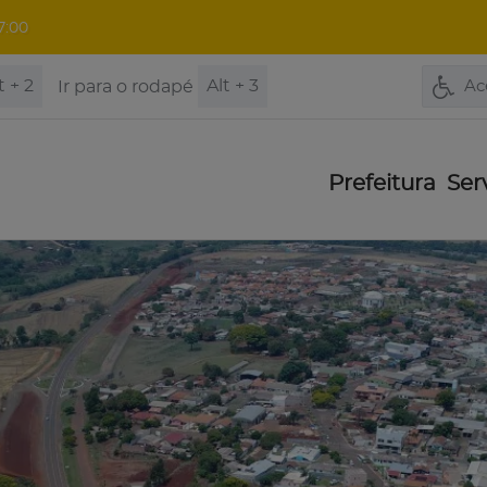
7:00
t + 2
Alt + 3
Ir para o rodapé
Ac
Prefeitura
Ser