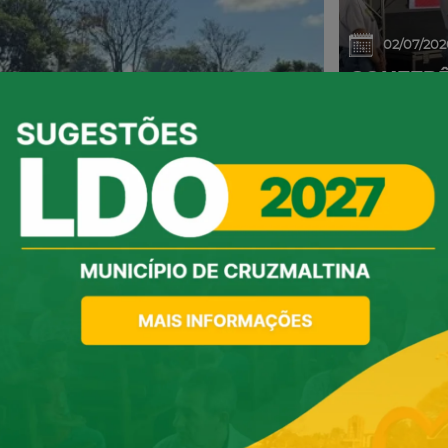
02/07/202
CONFERÊ
DEBATE 
AVANÇOS
06/05/202
RAIU GRANDE
EVENTO 
HOMENAG
SUCESS