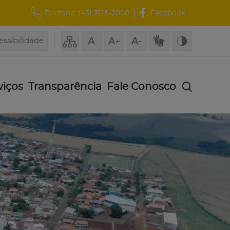
Telefone:
(43) 3125-2000
Facebook
essibilidade
viços
Transparência
Fale Conosco