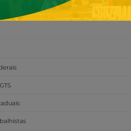
derais
FGTS
taduais
balhistas