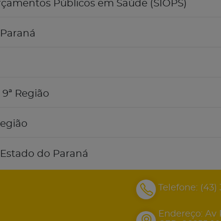
rçamentos Públicos em Saúde (SIOPS)
 Paraná
 9ª Região
Região
o Estado do Paraná
Telefone:
(43)
Endereço: Av 