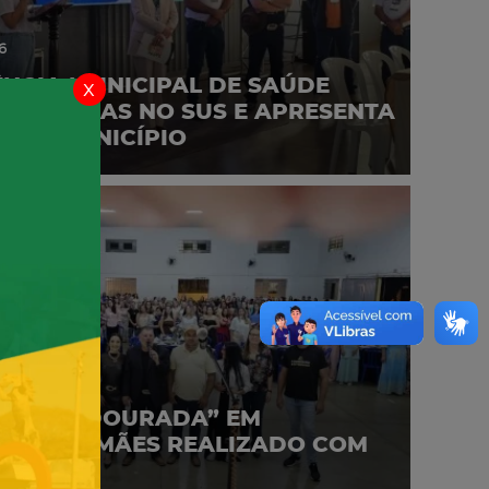
6
NCIA MUNICIPAL DE SAÚDE
x
MELHORIAS NO SUS E APRESENTA
 NO MUNICÍPIO
6
“NOITE DOURADA” EM
EM ÀS MÃES REALIZADO COM
O