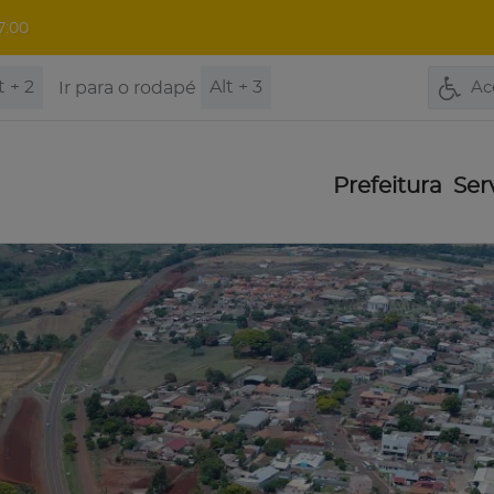
7:00
t + 2
Alt + 3
Ir para o rodapé
Ac
Prefeitura
Ser